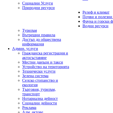
Социални Услуги
Природни ресурси
Релеф и климат
Почви и полезни
Фауна и горски 
Водни ресурси
Туризъм
Вътрешни правила
Достъп до обществена
информация
Админ. услуги
Гражданска регистрация и
актосъставяне
Местни данъци и такси
Устройство на територията
Технически услуги
Зелена система
Селско стопанство и
екология
Търговия, туризъм,
транспорт
Нотариална дейност
Социални дейности
Реклама
Адм. актове