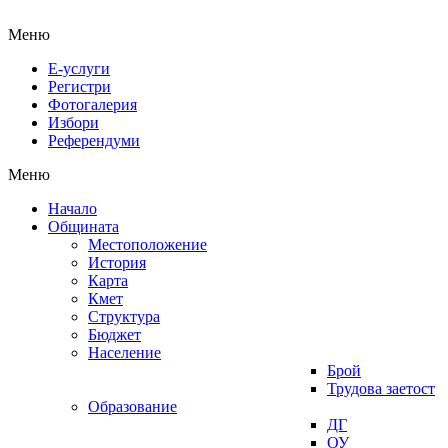
Меню
Е-услуги
Регистри
Фотогалерия
Избори
Референдуми
Меню
Начало
Общината
Местоположение
История
Карта
Кмет
Структура
Бюджет
Население
Брой
Трудова заетост
Образование
ДГ
ОУ