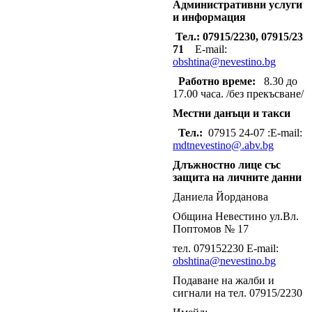
Административни услуги
и информация
Тел.: 07915/2230, 07915/23
71
E-mail:
obshtina@nevestino.bg
Работно време:
8.30 до
17.00 часа. /без прекъсване/
Местни данъци и такси
Тел.:
07915 24-07 :E-mail:
mdtnevestino@.abv.bg
Длъжностно лице със
защита на личните данни
Даниела Йорданова
Община Невестино ул.Вл.
Поптомов № 17
тел. 079152230 E-mail:
obshtina@nevestino.bg
Подаване на жалби и
сигнали на тел. 07915/2230