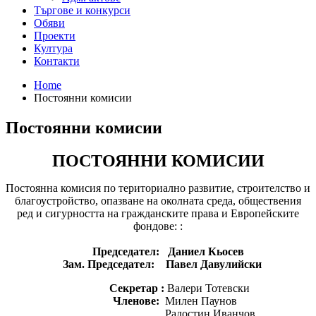
Търгове и конкурси
Обяви
Проекти
Култура
Контакти
Home
Постоянни комисии
Постоянни комисии
ПОСТОЯННИ КОМИСИИ
Постоянна комисия по териториално развитие, строителство и
благоустройство, опазване на околната среда, обществения
ред и сигурността на гражданските права и Европейските
фондове: :
Председател:
Даниел Кьосев
Зам. Председател: Павел Давулийски
Секретар :
Валери Тотевски
Членове:
Милен Паунов
Радостин Иванчов