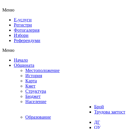
Меню
Е-услуги
Регистри
Фотогалерия
Избори
Референдуми
Меню
Начало
Общината
Местоположение
История
Карта
Кмет
Структура
Бюджет
Население
Брой
Трудова заетост
Образование
ДГ
ОУ