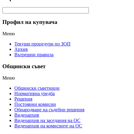
Профил на купувача
Меню
Текущи процедури по ЗОП
Архив
Вътрешни правила
Общински съвет
Меню
Общински съветници
Нормативна уредба
Решения
Постоянни комисии
Обнародване на съдебни решения
Видеоархив
Видеоархив на заседания на ОС
Видеоархив на комисиите на ОС