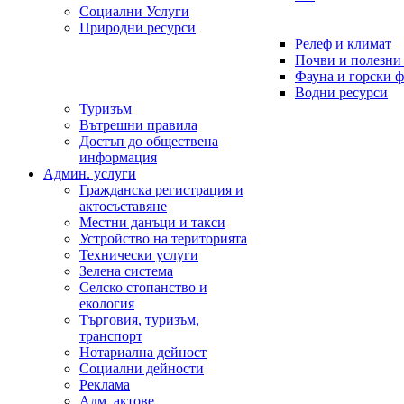
Социални Услуги
Природни ресурси
Релеф и климат
Почви и полезни
Фауна и горски 
Водни ресурси
Туризъм
Вътрешни правила
Достъп до обществена
информация
Админ. услуги
Гражданска регистрация и
актосъставяне
Местни данъци и такси
Устройство на територията
Технически услуги
Зелена система
Селско стопанство и
екология
Търговия, туризъм,
транспорт
Нотариална дейност
Социални дейности
Реклама
Адм. актове