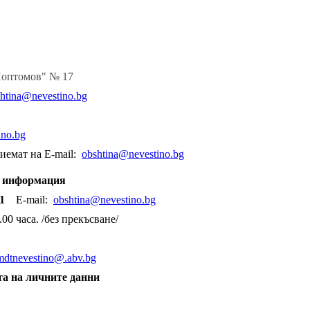
 Поптомов" № 17
htina@nevestino.bg
no.bg
иемат на E-mail:
obshtina@nevestino.bg
и информация
 71
E-mail:
obshtina@nevestino.bg
00 часа. /без прекъсване/
mdtnevestino@.abv.bg
а на личните данни