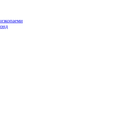
 изкопаеми
фонд