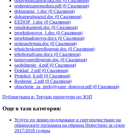
obiavleniezapirachka.pdf
(0 Сваляния)
resheniezaprotsedura.pdf
(0 Сваляния)
deklaratsia_1.doc
(0 Сваляния)
dokumentigaziol.doc
(0 Сваляния)
EEDOP_1.doc
(0 Сваляния)
opisdokumenti.doc
(0 Сваляния)
proektdogovor_1.doc
(0 Сваляния)
proektnadogovor.docx
(0 Сваляния)
sroknaofertata.doc
(0 Сваляния)
tehnicheskopredlogenie.doc
(0 Сваляния)
tehoborudvane.docx
(0 Сваляния)
tsenovopredlogenie.doc
(0 Сваляния)
saobshtenie_4.pdf
(0 Сваляния)
Doklad_2.pdf
(0 Сваляния)
Protokol_6.pdf
(0 Сваляния)
Reshenie_2.pdf
(0 Сваляния)
obiavlenie_za_prekytyvane_dogovor.pdf
(0 Сваляния)
Публикувана в:
Текущи процедури по ЗОП
Още в тази категория:
Услуги по зимно поддържане и снегопочистване на
общинските пътищана на община Невестино за сезон
2017/2018 година