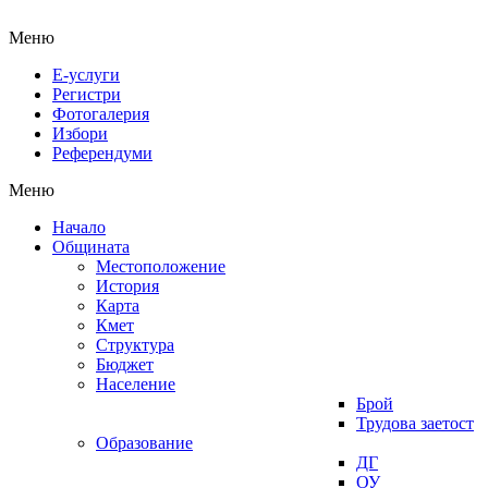
Меню
Е-услуги
Регистри
Фотогалерия
Избори
Референдуми
Меню
Начало
Общината
Местоположение
История
Карта
Кмет
Структура
Бюджет
Население
Брой
Трудова заетост
Образование
ДГ
ОУ