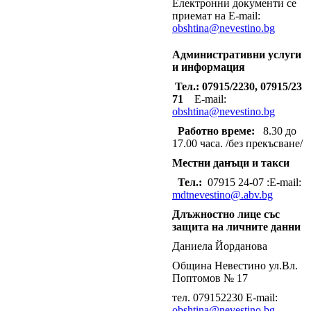
Електронни документи се
приемат на E-mail:
obshtina@nevestino.bg
Административни услуги
и информация
Тел.: 07915/2230, 07915/23
71
E-mail:
obshtina@nevestino.bg
Работно време:
8.30 до
17.00 часа. /без прекъсване/
Местни данъци и такси
Тел.:
07915 24-07 :E-mail:
mdtnevestino@.abv.bg
Длъжностно лице със
защита на личните данни
Даниела Йорданова
Община Невестино ул.Вл.
Поптомов № 17
тел. 079152230 E-mail:
obshtina@nevestino.bg