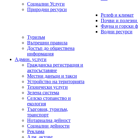
Социални Услуги
Природни ресурси
Релеф и климат
Почви и полезни
Фауна и горски 
Водни ресурси
Туризъм
Вътрешни правила
Достъп до обществена
информация
Админ. услуги
Гражданска регистрация и
актосъставяне
Местни данъци и такси
Устройство на територията
Технически услуги
Зелена система
Селско стопанство и
екология
Търговия, туризъм,
транспорт
Нотариална дейност
Социални дейности
Реклама
Адм. актове