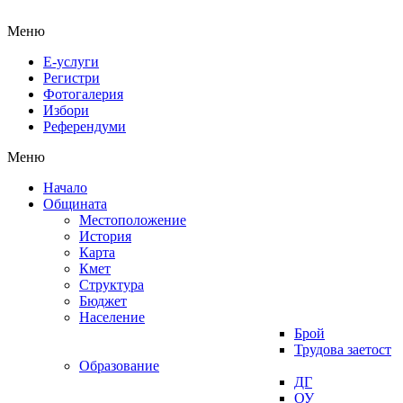
Меню
Е-услуги
Регистри
Фотогалерия
Избори
Референдуми
Меню
Начало
Общината
Местоположение
История
Карта
Кмет
Структура
Бюджет
Население
Брой
Трудова заетост
Образование
ДГ
ОУ