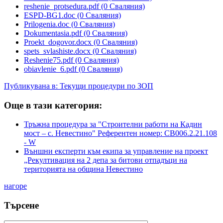
reshenie_protsedura.pdf
(0 Сваляния)
ESPD-BG1.doc
(0 Сваляния)
Prilogenia.doc
(0 Сваляния)
Dokumentasia.pdf
(0 Сваляния)
Proekt_dogovor.docx
(0 Сваляния)
spets_svlashiste.docx
(0 Сваляния)
Reshenie75.pdf
(0 Сваляния)
obiavlenie_6.pdf
(0 Сваляния)
Публикувана в:
Текущи процедури по ЗОП
Още в тази категория:
Тръжна процедура за "Строителни работи на Кадин
мост – с. Невестино" Референтен номер: CB006.2.21.108
- W
Външни експерти към екипа за управление на проект
„Рекултивация на 2 депа за битови отпадъци на
територията на община Невестино
нагоре
Търсене