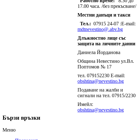
Работно време:
8.30 до
17.00 часа. /без прекъсване/
Местни данъци и такси
Тел.:
07915 24-07 :E-mail:
mdtnevestino@.abv.bg
Длъжностно лице със
защита на личните данни
Даниела Йорданова
Община Невестино ул.Вл.
Поптомов № 17
тел. 079152230 E-mail:
obshtina@nevestino.bg
Подаване на жалби и
сигнали на тел. 07915/2230
Имейл:
obshtina@nevestino.bg
Бързи връзки
Меню