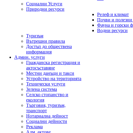
Социални Услуги
Природни ресурси
Релеф и климат
Почви и полезни
Фауна и горски 
Водни ресурси
Туризъм
Вътрешни правила
Достъп до обществена
информация
Админ. услуги
Гражданска регистрация и
актосъставяне
Местни данъци и такси
Устройство на територията
Технически услуги
Зелена система
Селско стопанство и
екология
Търговия, туризъм,
транспорт
Нотариална дейност
Социални дейности
Реклама
Адм. актове